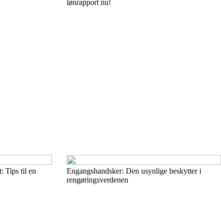
lønrapport nu!
 Tips til en
Engangshandsker: Den usynlige beskytter i
rengøringsverdenen