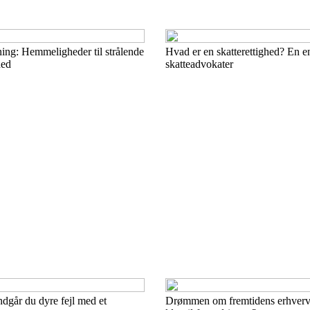
ng: Hemmeligheder til strålende
Hvad er en skatterettighed? En en
hed
skatteadvokater
dgår du dyre fejl med et
Drømmen om fremtidens erhvervs