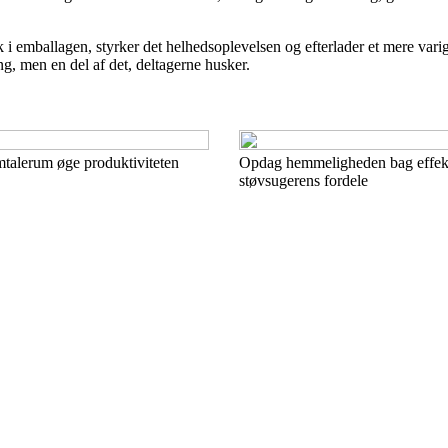
 emballagen, styrker det helhedsoplevelsen og efterlader et mere varigt
g, men en del af det, deltagerne husker.
mtalerum øge produktiviteten
Opdag hemmeligheden bag effekti
støvsugerens fordele