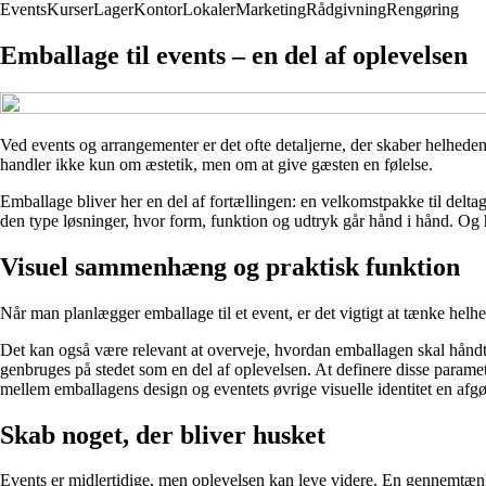
Events
Kurser
Lager
Kontor
Lokaler
Marketing
Rådgivning
Rengøring
Emballage til events – en del af oplevelsen
Ved events og arrangementer er det ofte detaljerne, der skaber helhede
handler ikke kun om æstetik, men om at give gæsten en følelse.
Emballage bliver her en del af fortællingen: en velkomstpakke til delta
den type løsninger, hvor form, funktion og udtryk går hånd i hånd. Og h
Visuel sammenhæng og praktisk funktion
Når man planlægger emballage til et event, er det vigtigt at tænke helhe
Det kan også være relevant at overveje, hvordan emballagen skal håndt
genbruges på stedet som en del af oplevelsen. At definere disse parametr
mellem emballagens design og eventets øvrige visuelle identitet en afgø
Skab noget, der bliver husket
Events er midlertidige, men oplevelsen kan leve videre. En gennemtæn