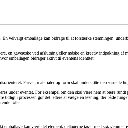
n. En velvalgt emballage kan bidrage til at forstærke stemningen, under
gere, en gaveæske ved afslutning eller måske en kreativ indpakning af m
vor emballagen bidrager aktivt til eventens identitet.
dsorienteret. Farver, materialer og form skal understøtte den visuelle li
eres under eventet. For eksempel om den skal være nem at bære rundt p
e tidligt i processen gør det lettere at vælge en løsning, der både fung
rende rolle.
kt emballage kan være det element, deltagerne tager med sig, gemmer e