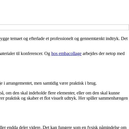
bygge temaet og efterlade et professionelt og gennemtænkt indtryk. Det
aterialer til konferencer. Og
hos embacollage
arbejdes der netop med
nje i arrangementet, men samtidig være praktisk i brug.
å, om den skal indeholde flere elementer, eller om den skal kunne
erer praktisk og skaber et flot visuelt udtryk. Her spiller sammenhængen
ller endda deler videre. Det kan fungere som en fysisk påmindelse om